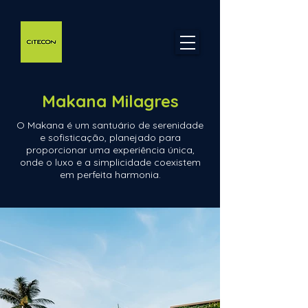
Makana Milagres
O Makana é um santuário de serenidade
e sofisticação, planejado para
proporcionar uma experiência única,
onde o luxo e a simplicidade coexistem
em perfeita harmonia.